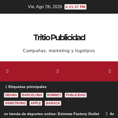
Ir
Vie. Ago 7th, 2026
6:21:38 PM
al
contenido
Tritio Publicidad
Campañas, marketing y logotipos
Etiquetas principales
OBAMA
BARCELONA
ROMNEY
PUBLICIDAD
ARMSTRONG
APPLE
BARACK
deportes online: Extreme Factory Outlet
Anuncio contra la 