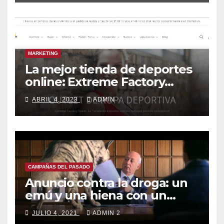
MARKETING
La mejor tienda de deportes
online: Extreme Factory
Outlet
ABRIL 4, 2023
ADMIN
CAMPAÑAS DEL PASADO
Anuncio contra la droga: un
emú y una hiena con un
mensaje claro
JULIO 4, 2021
ADMIN 2