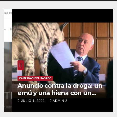
CAMPAÑAS DEL PASADO
Anuncio contra la droga: un
emú y una hiena con un
mensaje claro
JULIO 4, 2021
ADMIN 2